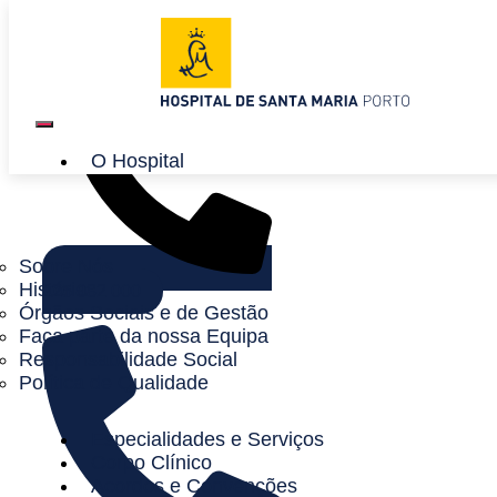
Saltar para o conteúdo
O Hospital
Sobre Nós
História
225 082 000
Órgãos Sociais e de Gestão
Faça parte da nossa Equipa
Responsabilidade Social
Política de Qualidade
Especialidades e Serviços
Corpo Clínico
Acordos e Convenções