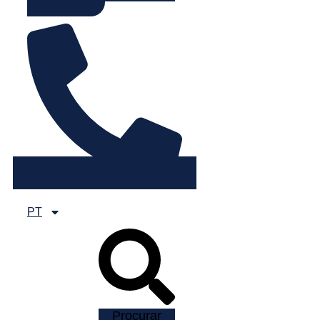
225 082 000
PT
Procurar