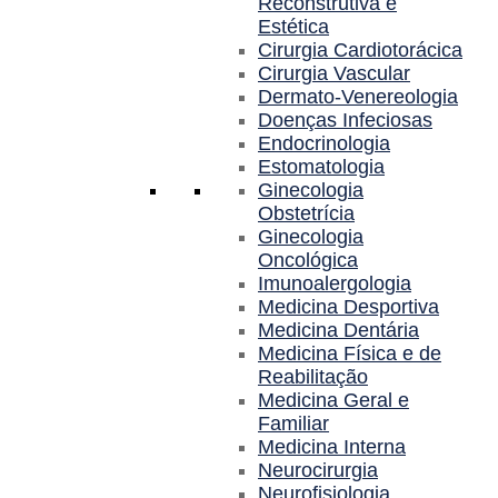
Reconstrutiva e
Estética
Cirurgia Cardiotorácica
Cirurgia Vascular
Dermato-Venereologia
Doenças Infeciosas
Endocrinologia
Estomatologia
Ginecologia
Obstetrícia
Ginecologia
Oncológica
Imunoalergologia
Medicina Desportiva
Medicina Dentária
Medicina Física e de
Reabilitação
Medicina Geral e
Familiar
Medicina Interna
Neurocirurgia
Neurofisiologia