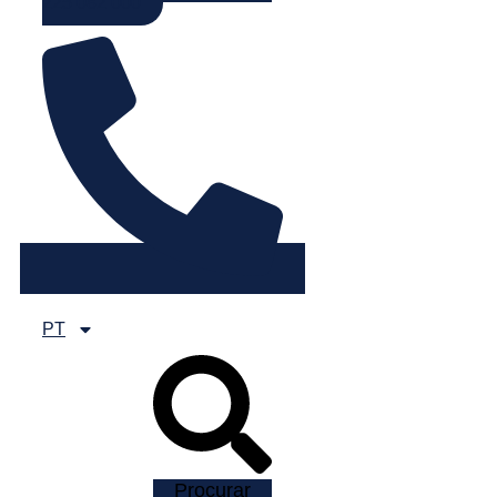
225 082 000
PT
Procurar