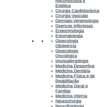
Reconstrutiva e
Estética
Cirurgia Cardiotorácica
Cirurgia Vascular
Dermato-Venereologia
Doenças Infeciosas
Endocrinologia
Estomatologia
Ginecologia
Obstetrícia
Ginecologia
Oncológica
Imunoalergologia
Medicina Desportiva
Medicina Dentária
Medicina Física e de
Reabilitação
Medicina Geral e
Familiar
Medicina Interna
Neurocirurgia
Neurofisiologia