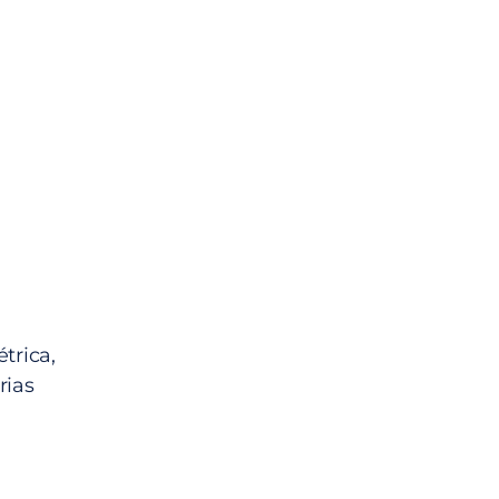
étrica,
rias