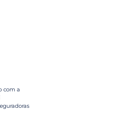
to com a
i
seguradoras