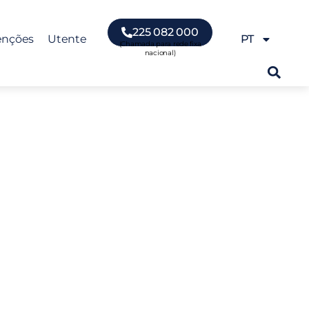
225 082 000
enções
Utente
PT