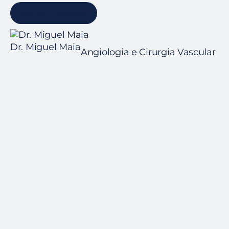
Marcar Consulta
Dr. Miguel Maia
Dr
Angiologia e Cirurgia Vascular
An