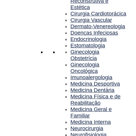
Reconstrutiva e
Estética
Cirurgia Cardiotorácica
Cirurgia Vascular
Dermato-Venereologia
Doenças Infeciosas
Endocrinologia
Estomatologia
Ginecologia
Obstetrícia
Ginecologia
Oncológica
Imunoalergologia
Medicina Desportiva
Medicina Dentária
Medicina Física e de
Reabilitação
Medicina Geral e
Familiar
Medicina Interna
Neurocirurgia
Neurofisiologia