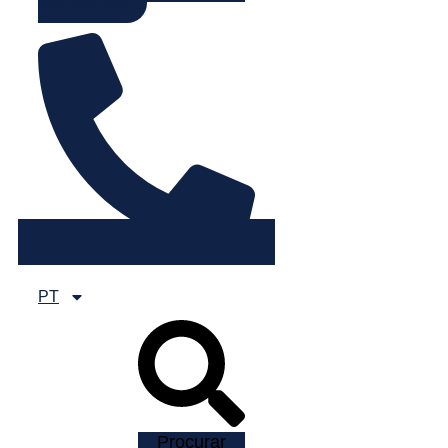
225 082 000
PT
Procurar