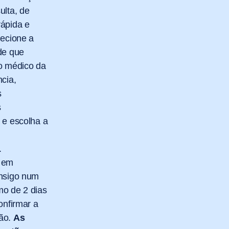
ulta, de
ápida e
lecione a
de que
o médico da
ncia,
s
s
 e escolha a
.
 em
nsigo num
o de 2 dias
onfirmar a
ão.
As