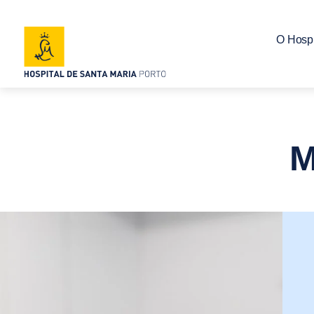
O Hospi
M