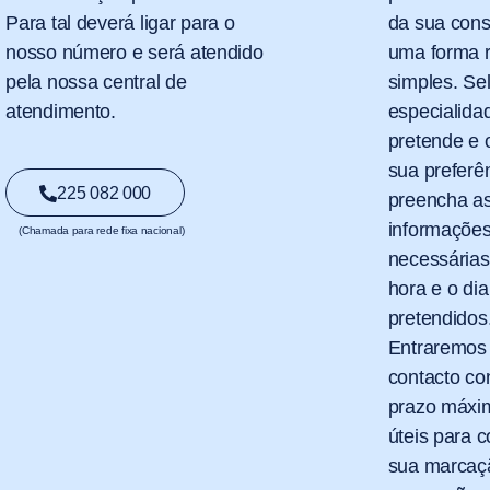
Para tal deverá ligar para o
da sua cons
nosso número e será atendido
uma forma r
pela nossa central de
simples. Se
atendimento.
especialida
pretende e 
sua preferê
225 082 000
preencha a
informaçõe
(Chamada para rede fixa nacional)
necessárias
hora e o dia
pretendidos
Entraremos
contacto co
prazo máxim
úteis para c
sua marcaç