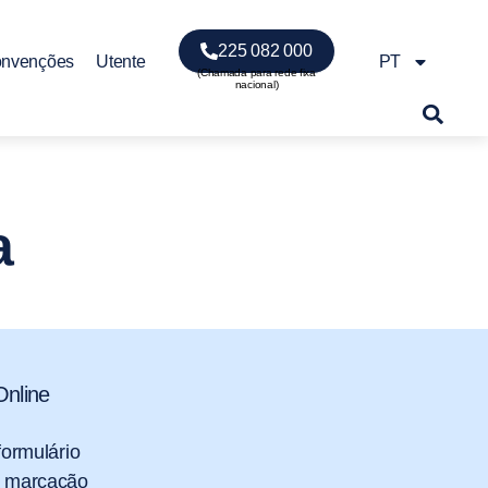
225 082 000
onvenções
Utente
PT
a
nline
 formulário
a marcação