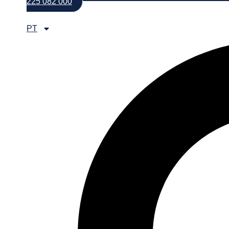
225 082 000
PT