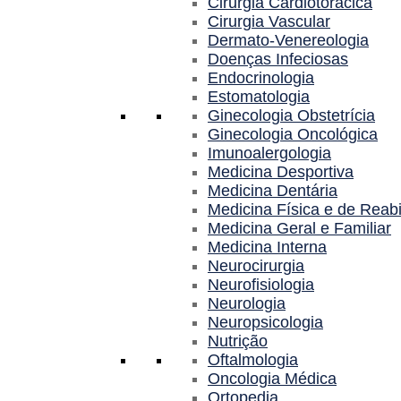
Cirurgia Cardiotorácica
Cirurgia Vascular
Dermato-Venereologia
Doenças Infeciosas
Endocrinologia
Estomatologia
Ginecologia Obstetrícia
Ginecologia Oncológica
Imunoalergologia
Medicina Desportiva
Medicina Dentária
Medicina Física e de Reabi
Medicina Geral e Familiar
Medicina Interna
Neurocirurgia
Neurofisiologia
Neurologia
Neuropsicologia
Nutrição
Oftalmologia
Oncologia Médica
Ortopedia