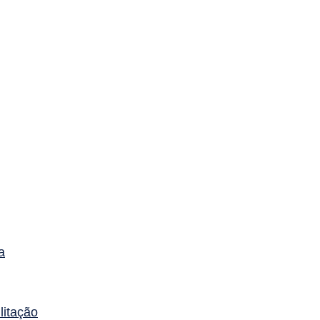
a
litação