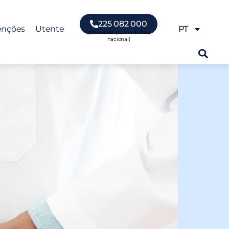
225 082 000
enções
Utente
PT