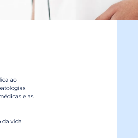
dica ao
patologias
 médicas e as
 da vida