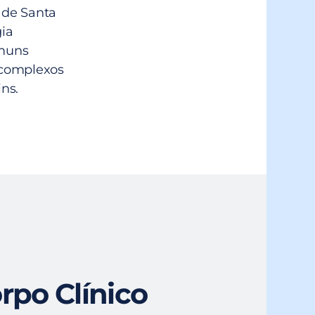
l de Santa
gia
omuns
s complexos
ns.
rpo Clínico