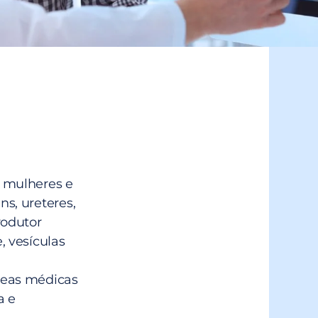
e mulheres e
ns, ureteres,
rodutor
, vesículas
áreas médicas
a e