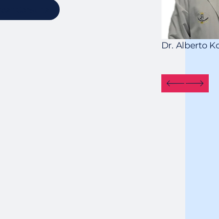
car Consulta
Vítor Moreira da Silva
Dr. Alberto K
Urologia