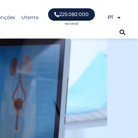
225 082 000
enções
Utente
PT