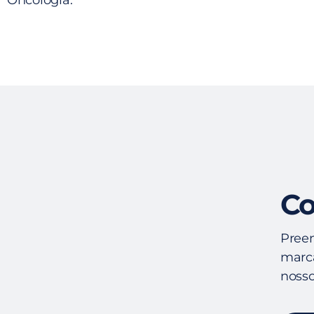
Oncologia.
Co
Preen
marca
nosso