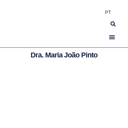
PT
Dra. Maria João Pinto
O Hospital
Especialidades e Serviços
Corpo Clínico
Acordos e Convenções
Utente