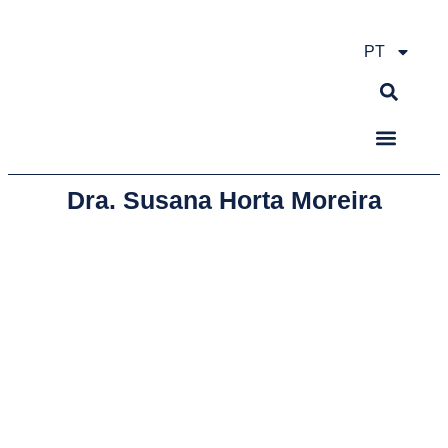
PT
Dra. Susana Horta Moreira
Especialidades e Serviços
Acordos e Conven