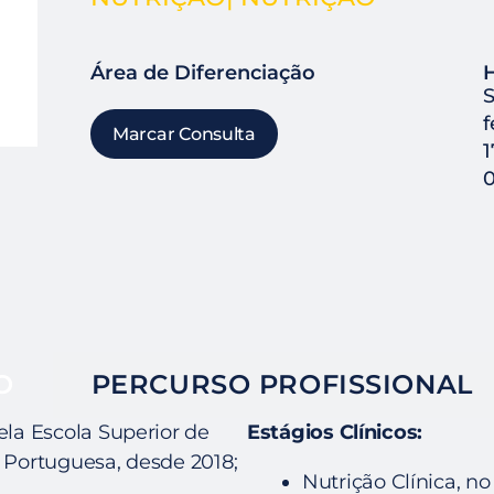
Área de Diferenciação
H
S
f
Marcar Consulta
1
0
O
PERCURSO PROFISSIONAL
ela Escola Superior de
Estágios Clínicos:
 Portuguesa, desde 2018;
Nutrição Clínica, n