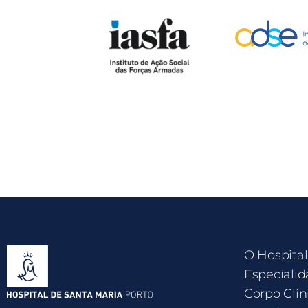
O Hospital
Especialid
Corpo Clín