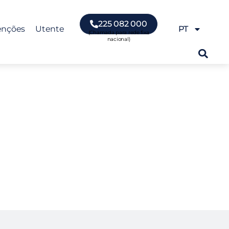
225 082 000
enções
Utente
PT