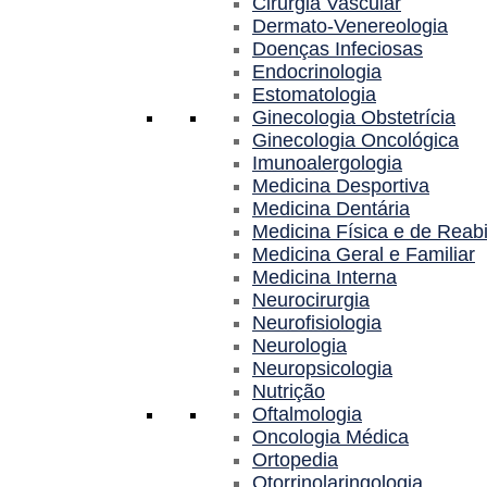
Cirurgia Vascular
Dermato-Venereologia
Doenças Infeciosas
Endocrinologia
Estomatologia
Ginecologia Obstetrícia
Ginecologia Oncológica
Imunoalergologia
Medicina Desportiva
Medicina Dentária
Medicina Física e de Reabi
Medicina Geral e Familiar
Medicina Interna
Neurocirurgia
Neurofisiologia
Neurologia
Neuropsicologia
Nutrição
Oftalmologia
Oncologia Médica
Ortopedia
Otorrinolaringologia