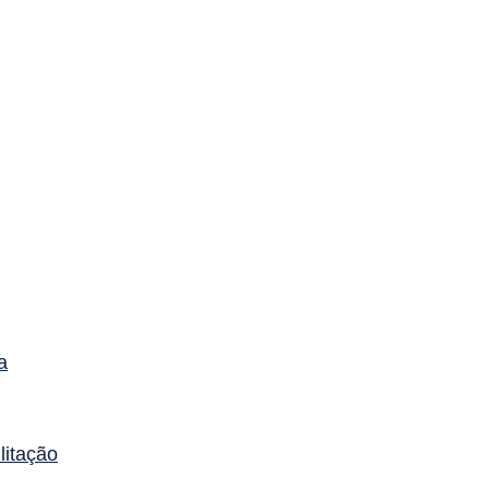
a
litação