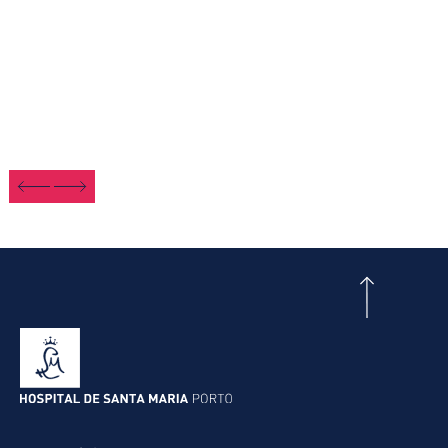
a
A
P