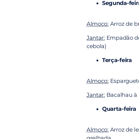
Segunda-feir
Almoço:
Arroz de b
Jantar:
Empadão de 
cebola)
Terça-feira
Almoço:
Esparguete
Jantar:
Bacalhau à
Quarta-feira
Almoço:
Arroz de l
grelhada