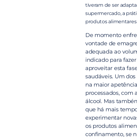
tiveram de ser adapta
supermercado, a prátic
produtos alimentares e
De momento enfren
vontade de emagrec
adequada ao volume
indicado para fazer
aproveitar esta fas
saudáveis. Um dos 
na maior apetênci
processados, com al
álcool. Mas també
que há mais tempo 
experimentar novas
os produtos alimen
confinamento, se nã