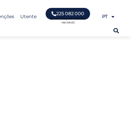
225 082 000
enções
Utente
PT
de