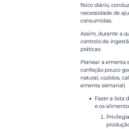
físico diário, cond
necessidade de aju
consumidas.
Assim, durante a q
controlo da ingestã
práticas:
Planear a ementa 
confeção pouco gor
natural, cozidos, ca
ementa semanal)
Fazer a list
e os alimento
Privilegi
produção