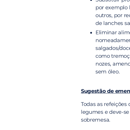
por exemplo b
outros, por r
de lanches sa
Eliminar alim
nomeadamente
salgados/doce
como tremoço
nozes, amend
sem óleo.
Sugestão de emen
Todas as refeições
legumes e deve-se 
sobremesa.