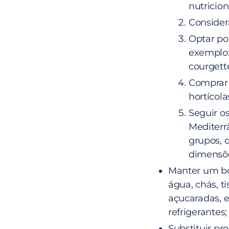
nutricion
Consider
Optar por
exemplo: 
courgette
Comprar 
hortícola
Seguir o
Mediterr
grupos, 
dimensõe
Manter um bo
água, chás, t
açucaradas, e
refrigerantes;
Substituir p