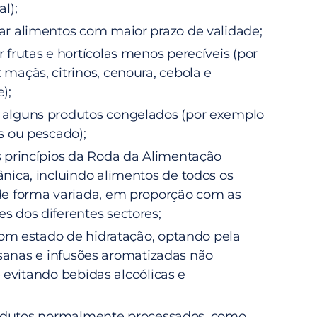
al);
ar alimentos com maior prazo de validade;
 frutas e hortícolas menos perecíveis (por
maçãs, citrinos, cenoura, cebola e
);
alguns produtos congelados (por exemplo
s ou pescado);
s princípios da
Roda da Alimentação
ânica
, incluindo alimentos de todos os
de forma variada, em proporção com as
s dos diferentes sectores;
m estado de hidratação, optando pela
isanas e infusões aromatizadas não
 evitando bebidas alcoólicas e
rodutos normalmente processados, como