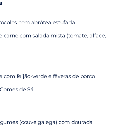
a
rócolos com abrótea estufada
carne com salada mista (tomate, alface,
 com feijão-verde e fêveras de porco
 Gomes de Sá
egumes (couve galega) com dourada