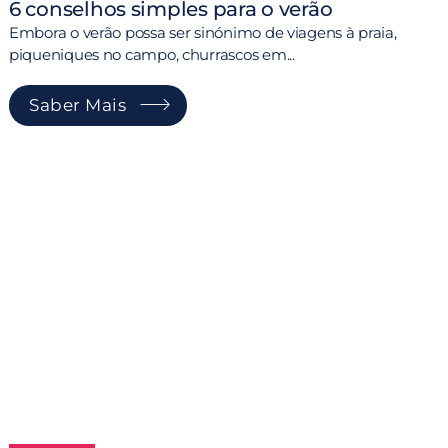
6 conselhos simples para o verão
Embora o verão possa ser sinónimo de viagens à praia,
piqueniques no campo, churrascos em...
Saber Mais
É
t