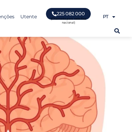
225 082 000
enções
Utente
PT