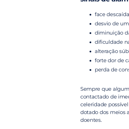
face descaída
desvio de um
diminuição d
dificuldade na
alteração súbi
forte dor de 
perda de cons
Sempre que algum o
contactado de imedi
celeridade possível
dotado dos meios 
doentes.