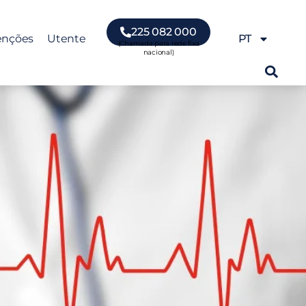
225 082 000
enções
Utente
PT