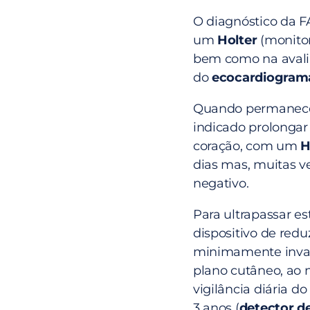
O diagnóstico da F
um
Holter
(monitor
bem como na avalia
do
ecocardiogra
Quando permanece 
indicado prolongar
coração, com um
H
dias mas, muitas 
negativo.
Para ultrapassar es
dispositivo de red
minimamente invasi
plano cutâneo, ao 
vigilância diária d
3 anos (
detector d