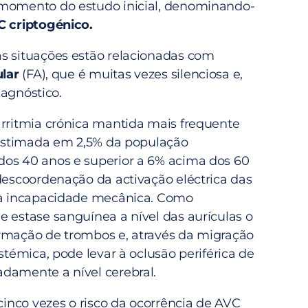
 momento do estudo inicial, denominando-
 criptogénico.
s situações estão relacionadas com
ular
(FA), que é muitas vezes silenciosa e,
diagnóstico.
arritmia crónica mantida mais frequente
 (estimada em 2,5% da população
os 40 anos e superior a 6% acima dos 60
 descoordenação da activação eléctrica das
 à incapacidade mecânica. Como
e estase sanguínea a nível das aurículas o
rmação de trombos e, através da migração
istémica, pode levar à oclusão periférica de
damente a nível cerebral.
nco vezes o risco da ocorrência de AVC