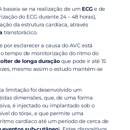
A baseia-se na realização de um
ECG
e de
ização do ECG durante 24 – 48 horas),
ção da estrutura cardíaca, através
ma
transtorácico.
por esclarecer a causa do AVC está
 o tempo de monitorização do ritmo do
olter de longa duração
que pode ir até 15
vezes, mesmo assim o estudo mantém-se
ta limitação foi desenvolvido um
uzidas dimensões, que, de uma forma
va, é injectado ou implantado sob o
nível do tórax, e que permite uma
o ritmo cardíaco até um período de cerca de
e eventos sub-cutâneo
). Estes dispositivos