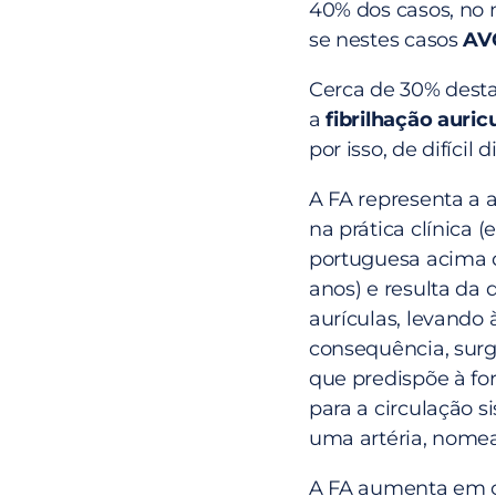
40% dos casos, no
se nestes casos
AVC
Cerca de 30% desta
a
fibrilhação auric
por isso, de difícil 
A FA representa a 
na prática clínica
portuguesa acima d
anos) e resulta da
aurículas, levando
consequência, surg
que predispõe à fo
para a circulação s
uma artéria, nomea
A FA aumenta em ci