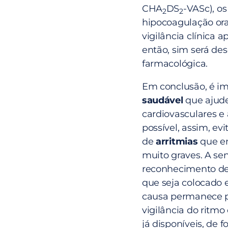
CHA
DS
-VASc), os
2
2
hipocoagulação ora
vigilância clínica a
então, sim será de
farmacológica.
Em conclusão, é i
saudável
que ajude 
cardiovasculares e 
possível, assim, evi
de
arritmias
que em
muito graves. A se
reconhecimento de 
que seja colocado 
causa permanece po
vigilância do ritmo
já disponíveis, de 