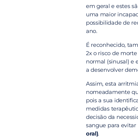
em geral e estes s
uma maior incapaci
possibilidade de re
ano.
É reconhecido, ta
2x o risco de mort
normal (sinusal) e 
a desenvolver dem
Assim, esta arritm
nomeadamente quan
pois a sua identifi
medidas terapêuti
decisão da necessi
sangue para evitar
oral)
.