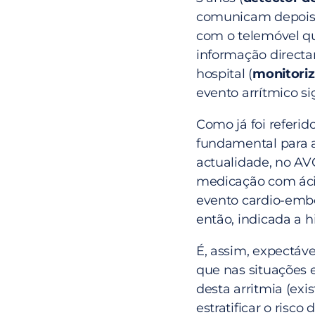
comunicam depois 
com o telemóvel qu
informação direct
hospital (
monitori
evento arrítmico sig
Como já foi referido
fundamental para a 
actualidade, no AVC
medicação com ácido
evento cardio-emból
então, indicada a h
É, assim, expectáv
que nas situações e
desta arritmia (ex
estratificar o ris