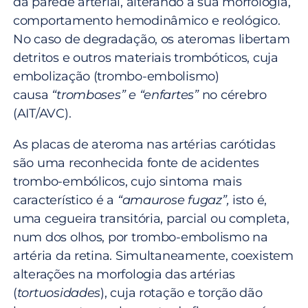
da parede arterial, alterando a sua morfologia,
comportamento hemodinâmico e reológico.
No caso de degradação, os ateromas libertam
detritos e outros materiais trombóticos, cuja
embolização (trombo-embolismo)
causa
“tromboses” e “enfartes”
no cérebro
(AIT/AVC).
As placas de ateroma nas artérias carótidas
são uma reconhecida fonte de acidentes
trombo-embólicos, cujo sintoma mais
característico é a
“amaurose fugaz”,
isto é,
uma cegueira transitória, parcial ou completa,
num dos olhos, por trombo-embolismo na
artéria da retina. Simultaneamente, coexistem
alterações na morfologia das artérias
(
tortuosidades
), cuja rotação e torção dão