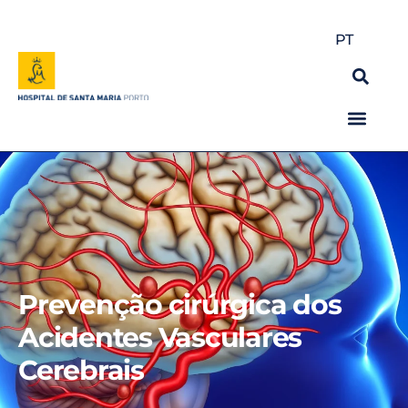
PT
Prevenção cirúrgica dos
Acidentes Vasculares
Cerebrais