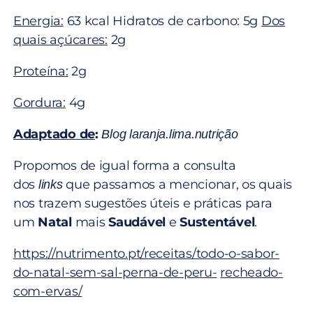
Energia:
63 kcal Hidratos de carbono: 5g
Dos
quais açúcares:
2g
Proteína:
2g
Gordura:
4g
Adaptado de
:
Blog laranja.lima.nutrição
Propomos de igual forma a consulta
dos
que passamos a mencionar, os quais
links
nos trazem sugestões úteis e práticas para
um
Natal
mais
Saudável
e
Sustentável
.
https://nutrimento.pt/receitas/todo-o-sabor-
do-natal-sem-sal-perna-de-peru-
recheado-
com-ervas/