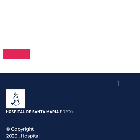
A
q
© Copyright
2023 . Hospital