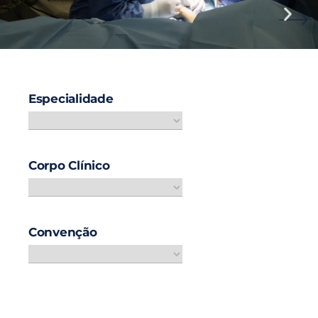
Hospital seguro,
Especialidade
consultas seguras
Marcar consulta
Corpo Clínico
Convenção