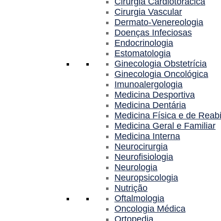
Cirurgia Cardiotorácica
Cirurgia Vascular
Dermato-Venereologia
Doenças Infeciosas
Endocrinologia
Estomatologia
Ginecologia Obstetrícia
Ginecologia Oncológica
Imunoalergologia
Medicina Desportiva
Medicina Dentária
Medicina Física e de Reabi
Medicina Geral e Familiar
Medicina Interna
Neurocirurgia
Neurofisiologia
Neurologia
Neuropsicologia
Nutrição
Oftalmologia
Oncologia Médica
Ortopedia