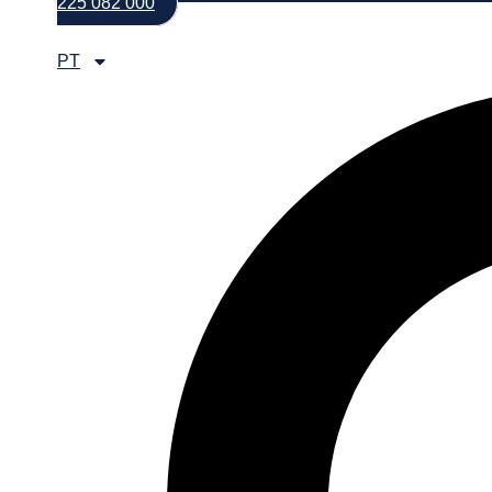
225 082 000
PT