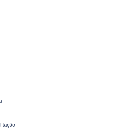
a
litação