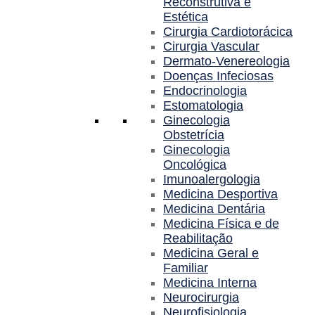
Reconstrutiva e
Estética
Cirurgia Cardiotorácica
Cirurgia Vascular
Dermato-Venereologia
Doenças Infeciosas
Endocrinologia
Estomatologia
Ginecologia
Obstetrícia
Ginecologia
Oncológica
Imunoalergologia
Medicina Desportiva
Medicina Dentária
Medicina Física e de
Reabilitação
Medicina Geral e
Familiar
Medicina Interna
Neurocirurgia
Neurofisiologia