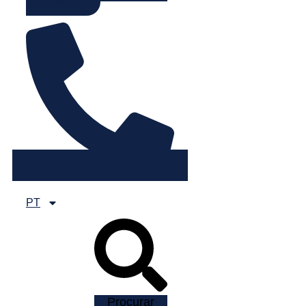
225 082 000
PT
Procurar