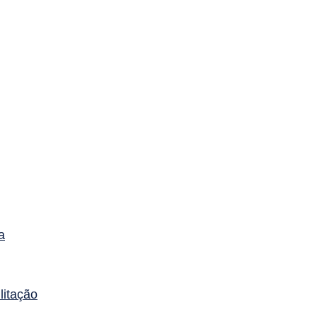
a
litação