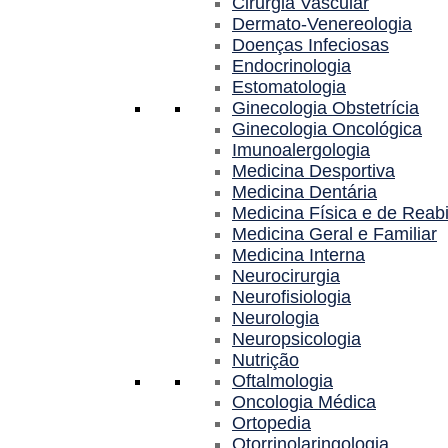
Cirurgia Vascular
Dermato-Venereologia
Doenças Infeciosas
Endocrinologia
Estomatologia
Ginecologia Obstetrícia
Ginecologia Oncológica
Imunoalergologia
Medicina Desportiva
Medicina Dentária
Medicina Física e de Reabi
Medicina Geral e Familiar
Medicina Interna
Neurocirurgia
Neurofisiologia
Neurologia
Neuropsicologia
Nutrição
Oftalmologia
Oncologia Médica
Ortopedia
Otorrinolaringologia