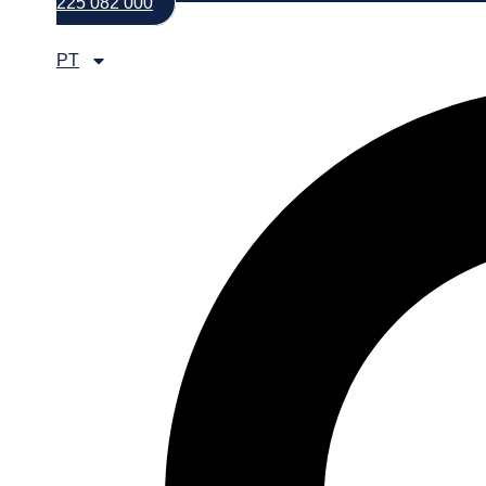
225 082 000
PT