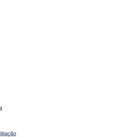
a
litação