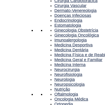
Cirurgia Cardiotorácica
Cirurgia Vascular
Dermato-Venereologia
Doenças Infeciosas
Endocrinologia
Estomatologia
Ginecologia Obstetrícia
Ginecologia Oncológica
Imunoalergologia
Medicina Desportiva
Medicina Dentária
Medicina Física e de Reabi
Medicina Geral e Familiar
Medicina Interna
Neurocirurgia
Neurofisiologia
Neurologia
Neuropsicologia
Nutrição
Oftalmologia
Oncologia Médica
Ortopedia