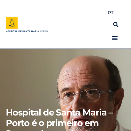
PT
O Hospital
Especialidades e Serviços
Corpo Clínico
Acordos e Convenções
Utente
Hospital de Santa Maria –
Porto é o primeiro em