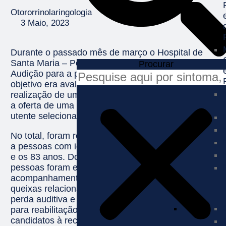
Otororrinolaringologia
3 Maio, 2023
Durante o passado mês de março o Hospital de
Santa Maria – Porto realizou um Rastreio de
Procurar
Audição para a população de todas as idades. O
objetivo era avaliar a perda auditiva, através da
realização de um audiograma, e a iniciativa incluía
a oferta de uma prótese auditiva bilateral a um
utente selecionado pela equipa médica.
No total, foram realizados 63 audiogramas tonais,
a pessoas com idades compreendidas entre os 16
e os 83 anos. Dos rastreios realizados, seis
pessoas foram encaminhadas para
acompanhamento em otorrinolaringologia por
queixas relacionadas com os ouvidos mas sem
perda auditiva e 16 pessoas foram encaminhadas
para reabilitação auditiva, sendo estes últimos os
candidatos à receção das próteses auditivas