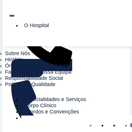
Saltar
para
o
conteúdo
O Hospital
Sobre Nós
História
Órgãos Sociais e de Gestão
225 082 000
Faça parte da nossa Equipa
Responsabilidade Social
Política de Qualidade
Especialidades e Serviços
Corpo Clínico
Acordos e Convenções
Utente