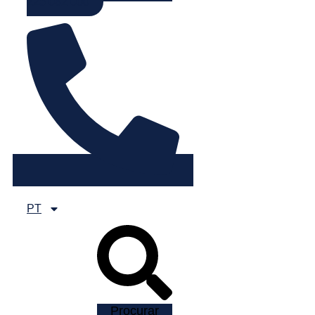
225 082 000
PT
Procurar