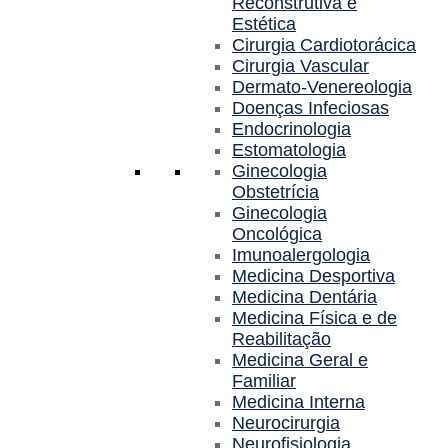
Reconstrutiva e
Estética
Cirurgia Cardiotorácica
Cirurgia Vascular
Dermato-Venereologia
Doenças Infeciosas
Endocrinologia
Estomatologia
Ginecologia
Obstetrícia
Ginecologia
Oncológica
Imunoalergologia
Medicina Desportiva
Medicina Dentária
Medicina Física e de
Reabilitação
Medicina Geral e
Familiar
Medicina Interna
Neurocirurgia
Neurofisiologia