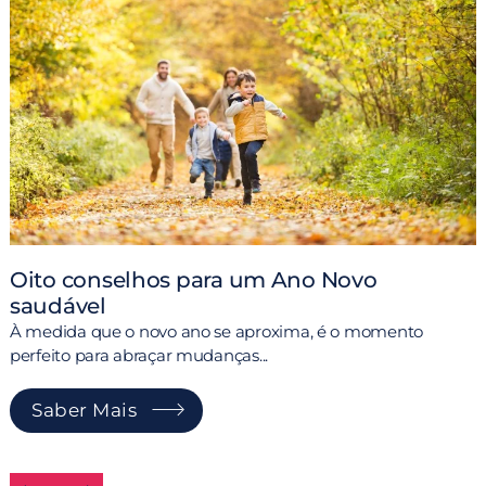
Oito conselhos para um Ano Novo
saudável
À medida que o novo ano se aproxima, é o momento
perfeito para abraçar mudanças...
e
O
d
Saber Mais