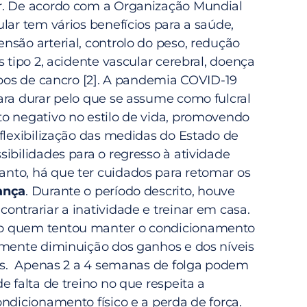
r. De acordo com a Organização Mundial
lar tem vários benefícios para a saúde,
nsão arterial, controlo do peso, redução
s tipo 2, acidente vascular cerebral, doença
ipos de cancro [2]. A pandemia COVID-19
ara durar pelo que se assume como fulcral
o negativo no estilo de vida, promovendo
 flexibilização das medidas do Estado de
ibilidades para o regresso à atividade
to, há que ter cuidados para retomar os
ança
. Durante o período descrito, houve
ntrariar a inatividade e treinar em casa.
o quem tentou manter o condicionamento
amente diminuição dos ganhos e dos níveis
es. Apenas 2 a 4 semanas de folga podem
e falta de treino no que respeita a
ndicionamento físico e a perda de força.