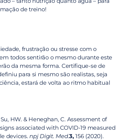
do – tanto nutrição quanto água – para
amação de treino!
iedade, frustração ou stresse com o
 Nem todos sentirão o mesmo durante este
rão da mesma forma. Certifique-se de
finiu para si mesmo são realistas, seja
ciência, estará de volta ao ritmo habitual
, Su, HW. & Heneghan, C. Assessment of
l signs associated with COVID-19 measured
le devices.
npj Digit. Med.
3,
156 (2020).