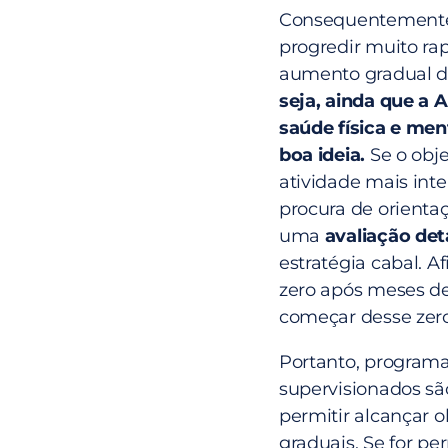
Consequentemente,
progredir muito ra
aumento gradual d
seja,
ainda que
a A
saúde física e men
boa ideia.
Se o obje
atividade mais int
procura de orienta
uma
avaliação det
estratégia cabal. A
zero após meses de
começar desse zero
Portanto, programas
supervisionados sã
permitir alcançar 
graduais. Se for per