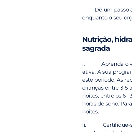
• Dê um passo atrá
enquanto o seu org
Nutrição, hidr
sagrada
i. Aprenda o val
ativa. A sua prog
este período. As 
crianças entre 3-5 
noites, entre os 6-13
horas de sono. Para
noites.
ii. Certifique-se