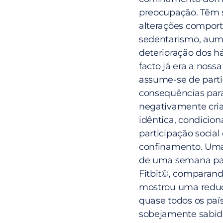
preocupação. Têm 
alterações comport
sedentarismo, aume
deterioração dos há
facto já era a nos
assume-se de partic
consequências para
negativamente cria
idêntica, condicio
participação social 
confinamento. Uma
de uma semana para
Fitbit©, comparand
mostrou uma redu
quase todos os paíse
sobejamente sabido,