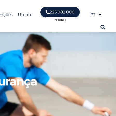
225 082 000
enções
Utente
PT
gurança