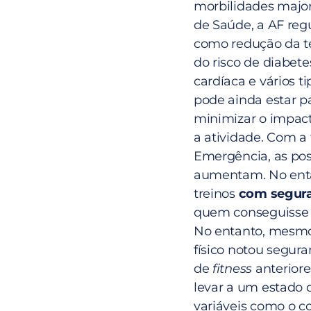
morbilidades majo
de Saúde, a AF regu
como redução da te
do risco de diabete
cardíaca e vários t
pode ainda estar p
minimizar o impact
a atividade. Com a
Emergência, as poss
aumentam. No entan
treinos
com segur
quem conseguisse co
No entanto, mesm
físico notou segur
de
fitness
anterior
levar a um estado d
variáveis como o co