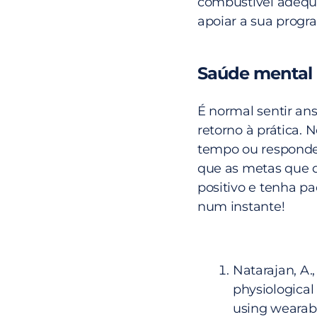
combustível adequa
apoiar a sua progr
Saúde mental
É normal sentir ans
retorno à prática.
tempo ou responde
que as metas que de
positivo e tenha pa
num instante!
Natarajan, A.
physiologica
using wearab