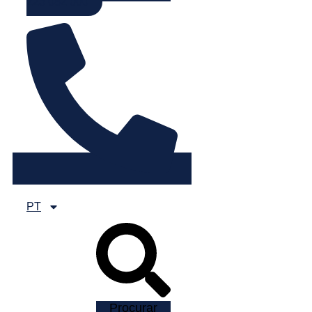
225 082 000
PT
Procurar