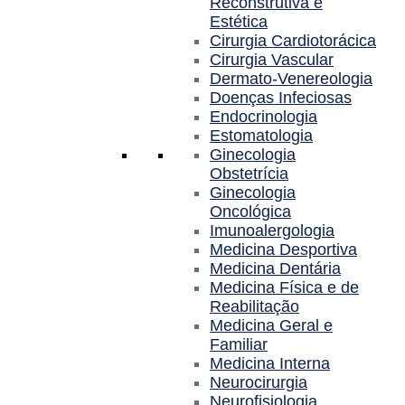
Reconstrutiva e
Estética
Cirurgia Cardiotorácica
Cirurgia Vascular
Dermato-Venereologia
Doenças Infeciosas
Endocrinologia
Estomatologia
Ginecologia
Obstetrícia
Ginecologia
Oncológica
Imunoalergologia
Medicina Desportiva
Medicina Dentária
Medicina Física e de
Reabilitação
Medicina Geral e
Familiar
Medicina Interna
Neurocirurgia
Neurofisiologia