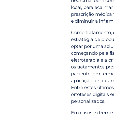
neuroma, bem como 
local, para acalmar
prescrição médica 
e diminuir a inflam
Como tratamento, d
estratégia de proc
optar por uma soluç
começando pela fis
eletroterapia e a c
os tratamentos pro
paciente, em term
aplicação de trata
Entre estes último
ortoteses digitais 
personalizados.
Em casos extremos,