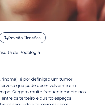
Revisão Científica
nsulta de Podologia
rinoma), é por definição um tumor
 nervoso que pode desenvolver-se em
 corpo. Surgem muito frequentemente nos
 entre os terceiro e quarto espaços
tre os segundo e terceiro espaços