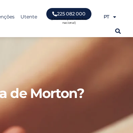
225 082 000
enções
Utente
PT
ma de Morton?