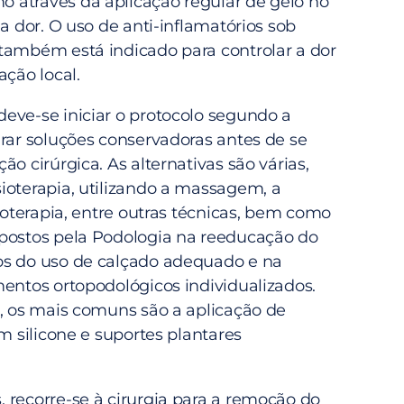
através da aplicação regular de gelo no
 a dor. O uso de anti-inflamatórios sob
também está indicado para controlar a dor
ação local.
eve-se iniciar o protocolo segundo a
urar soluções conservadoras antes de se
ão cirúrgica. As alternativas são várias,
ioterapia, utilizando a massagem, a
rioterapia, entre outras técnicas, bem como
postos pela Podologia na reeducação do
os do uso de calçado adequado e na
mentos ortopodológicos individualizados.
s, os mais comuns são a aplicação de
em silicone e suportes plantares
 recorre-se à cirurgia para a remoção do