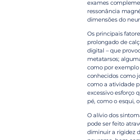
exames complement
ressonância magné
dimensões do neu
Os principais fator
prolongado de calç
digital – que prov
metatarsos; alguma
como por exemplo 
conhecidos como jo
como a atividade p
excessivo esforço 
pé, como o esqui, o
O alívio dos sint
pode ser feito at
diminuir a rigidez