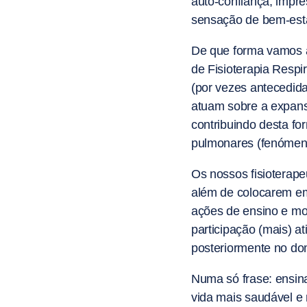
auto-confiança, impr
sensação de bem-esta
De que forma vamos a
de Fisioterapia Respi
(por vezes antecedid
atuam sobre a expansi
contribuindo desta fo
pulmonares (fenómeno
Os nossos fisioterape
além de colocarem e
ações de ensino e mo
participação (mais) a
posteriormente no dom
Numa só frase: ensin
vida mais saudável e m