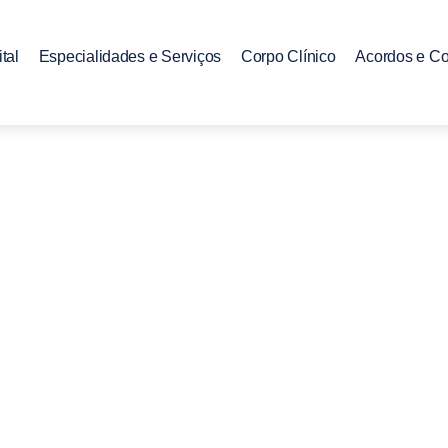
tal
Especialidades e Serviços
Corpo Clínico
Acordos e C
de Reabilitação de Pat