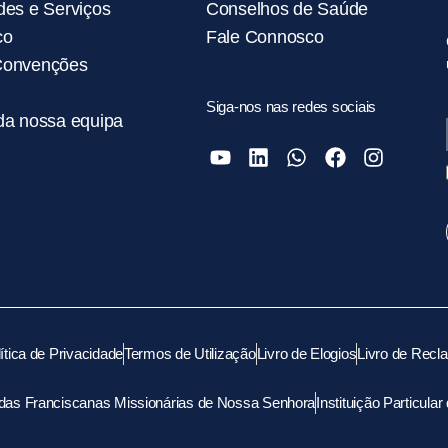
des e Serviços
Conselhos de Saúde
co
Fale Connosco
Convenções
Siga-nos nas redes sociais
da nossa equipa
ítica de Privacidade
Termos de Utilização
Livro de Elogios
Livro de Rec
 das Franciscanas Missionárias de Nossa Senhora
Instituição Particula