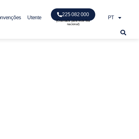
225 082 000
onvenções
Utente
PT
ologia