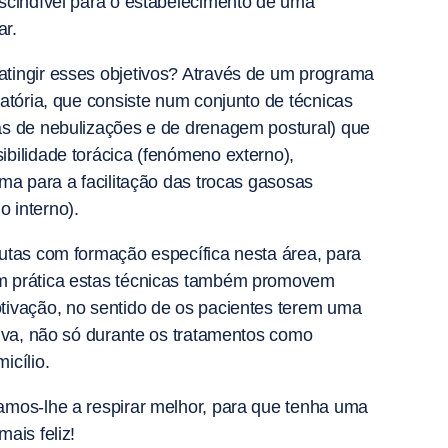
escindível para o estabelecimento de uma
r.
tingir esses objetivos? Através de um programa
ratória, que consiste num conjunto de técnicas
as de nebulizações e de drenagem postural) que
bilidade torácica (fenómeno externo),
rma para a facilitação das trocas gasosas
 interno).
utas com formação específica nesta área, para
m prática estas técnicas também promovem
tivação, no sentido de os pacientes terem uma
tiva, não só durante os tratamentos como
icílio.
amos-lhe a respirar melhor, para que tenha uma
ais feliz!