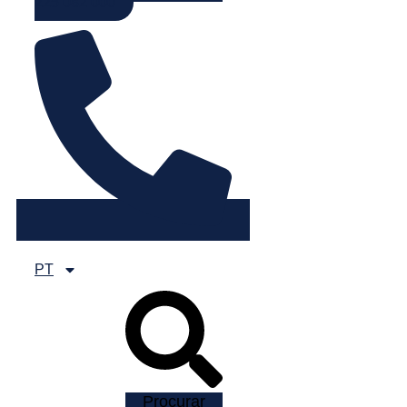
225 082 000
PT
Procurar