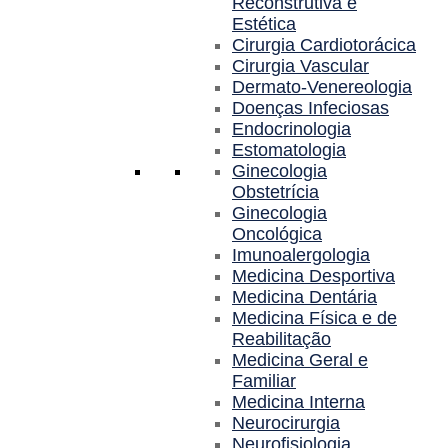
Reconstrutiva e
Estética
Cirurgia Cardiotorácica
Cirurgia Vascular
Dermato-Venereologia
Doenças Infeciosas
Endocrinologia
Estomatologia
Ginecologia
Obstetrícia
Ginecologia
Oncológica
Imunoalergologia
Medicina Desportiva
Medicina Dentária
Medicina Física e de
Reabilitação
Medicina Geral e
Familiar
Medicina Interna
Neurocirurgia
Neurofisiologia