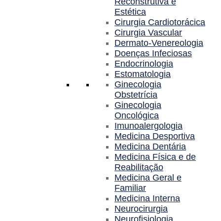
Reconstrutiva e
Estética
Cirurgia Cardiotorácica
Cirurgia Vascular
Dermato-Venereologia
Doenças Infeciosas
Endocrinologia
Estomatologia
Ginecologia
Obstetrícia
Ginecologia
Oncológica
Imunoalergologia
Medicina Desportiva
Medicina Dentária
Medicina Física e de
Reabilitação
Medicina Geral e
Familiar
Medicina Interna
Neurocirurgia
Neurofisiologia