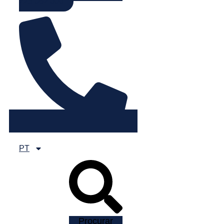
225 082 000
PT
Procurar