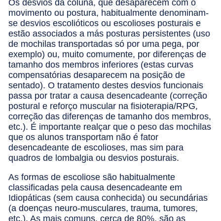
Os desvios da coluna, que desaparecem com o
movimento ou postura, habitualmente denominam-
se desvios escolióticos ou escolioses posturais e
estão associados a más posturas persistentes (uso
de mochilas transportadas só por uma pega, por
exemplo) ou, muito comumente, por diferenças de
tamanho dos membros inferiores (estas curvas
compensatórias desaparecem na posição de
sentado). O tratamento destes desvios funcionais
passa por tratar a causa desencadeante (correção
postural e reforço muscular na fisioterapia/RPG,
correção das diferenças de tamanho dos membros,
etc.). É importante realçar que o peso das mochilas
que os alunos transportam não é fator
desencadeante de escolioses, mas sim para
quadros de lombalgia ou desvios posturais.
As formas de escoliose são habitualmente
classificadas pela causa desencadeante em
Idiopáticas (sem causa conhecida) ou secundárias
(a doenças neuro-musculares, trauma, tumores,
etc.). As mais comuns, cerca de 80%, são as