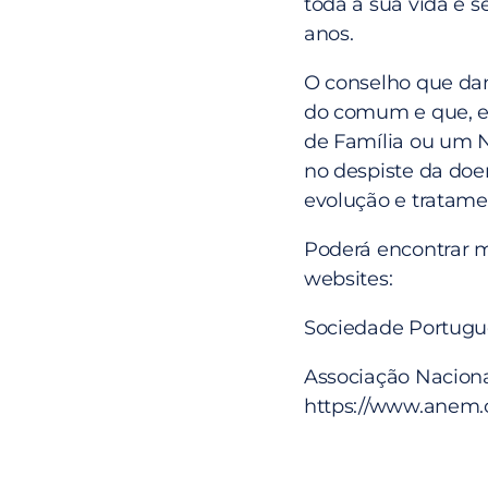
toda a sua vida e s
anos.
O conselho que dam
do comum e que, e
de Família ou um N
no despiste da doe
evolução e tratame
Poderá encontrar m
websites:
Sociedade Portugue
Associação Naciona
https://www.anem.o