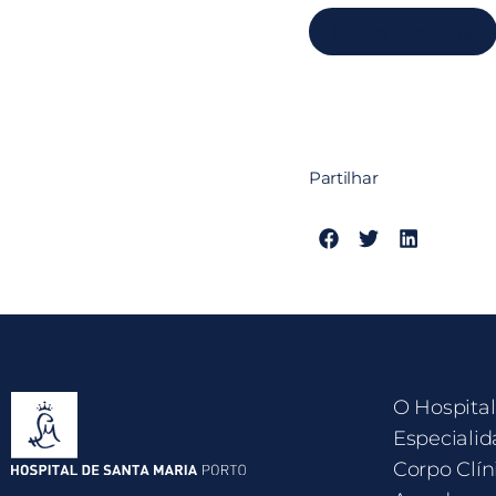
Marcar Consulta
Partilhar
O Hospital
Especialid
Corpo Clín