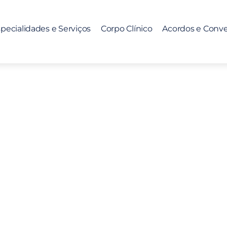
pecialidades e Serviços
Corpo Clínico
Acordos e Conv
tipla – doença invisí