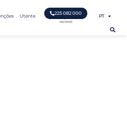
225 082 000
enções
Utente
PT
vel