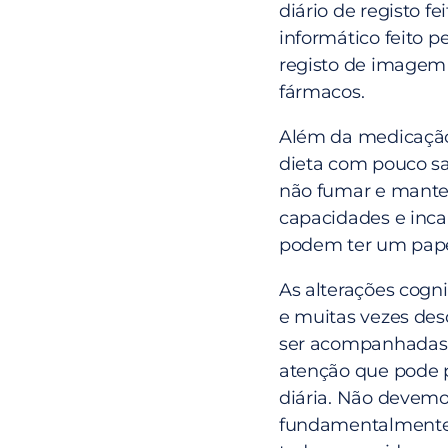
diário de registo f
informático feito 
registo de imagem e
fármacos.
Além da medicação,
dieta com pouco sa
não fumar e manter
capacidades e inca
podem ter um papel
As alterações cog
e muitas vezes de
ser acompanhadas,
atenção que pode p
diária. Não devemo
fundamentalmente 