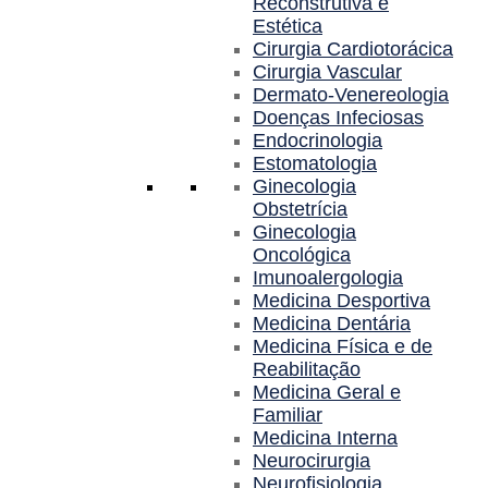
Reconstrutiva e
Estética
Cirurgia Cardiotorácica
Cirurgia Vascular
Dermato-Venereologia
Doenças Infeciosas
Endocrinologia
Estomatologia
Ginecologia
Obstetrícia
Ginecologia
Oncológica
Imunoalergologia
Medicina Desportiva
Medicina Dentária
Medicina Física e de
Reabilitação
Medicina Geral e
Familiar
Medicina Interna
Neurocirurgia
Neurofisiologia