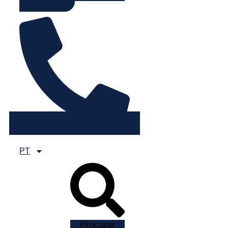
225 082 000
PT
Procurar