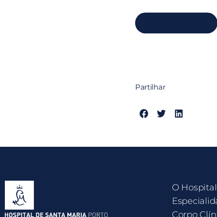
Marcar Consulta
Partilhar
O Hospital
Especialid
Corpo Clín