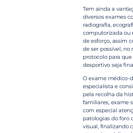
Tem ainda a vantag
diversos exames c
radiografia, ecogra
computorizada ou 
de esforço, assim 
de ser possível, no
protocolo para que 
desportivo seja fi
O exame médico-de
especialista e cons
pela recolha da his
familiares, exame 
com especial atençã
patologias do foro 
visual, finalizand