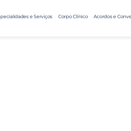
pecialidades e Serviços
Corpo Clínico
Acordos e Conv
a do Exame Médico D