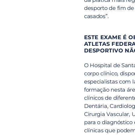
da prática mais re
desporto de fim de 
casados”.
ESTE EXAME É O
ATLETAS FEDERA
DESPORTIVO NÃ
O Hospital de Santa
corpo clínico, disp
especialistas com 
formação nesta áre
clínicos de difere
Dentária, Cardiolog
Cirurgia Vascular, 
para o diagnóstico
clínicas que podem