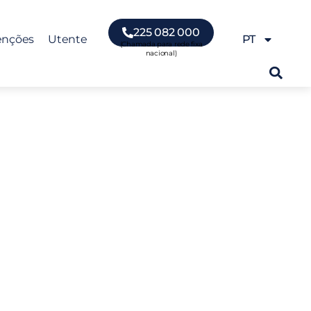
225 082 000
enções
Utente
PT
esportivo