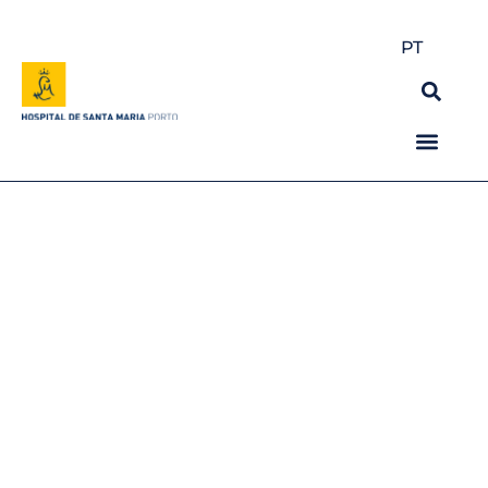
PT
5 alimentos que previnem
as doenças
cardiovasculares